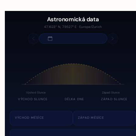
Astronomická data
47.1623° N, 7.9527° E · Europe/Zurich
Východ Slunce
Západ Slunce
VÝCHOD SLUNCE
DÉLKA DNE
ZÁPAD SLUNCE
VÝCHOD MĚSÍCE
ZÁPAD MĚSÍCE