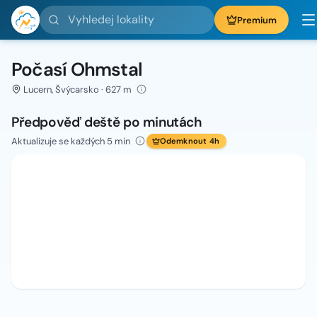
Vyhledej lokality
Premium
Počasí Ohmstal
Lucern, Švýcarsko · 627 m
Předpověď deště po minutách
Aktualizuje se každých 5 min
Odemknout 4h