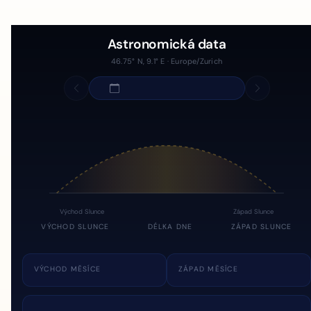
Astronomická data
46.75° N, 9.1° E · Europe/Zurich
Východ Slunce
Západ Slunce
VÝCHOD SLUNCE
DÉLKA DNE
ZÁPAD SLUNCE
VÝCHOD MĚSÍCE
ZÁPAD MĚSÍCE