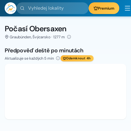
Vyhledej lokality
Premium
Počasí Obersaxen
Graubünden, Švýcarsko · 1277 m
Předpověď deště po minutách
Aktualizuje se každých 5 min
Odemknout 4h