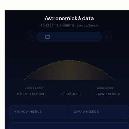
Astronomická data
46.4388° N, 7.4588° E · Europe/Zurich
Východ Slunce
Západ Slunce
VÝCHOD SLUNCE
DÉLKA DNE
ZÁPAD SLUNCE
VÝCHOD MĚSÍCE
ZÁPAD MĚSÍCE