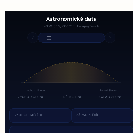
Astronomická data
46.7315° N, 7.669° E · Europe/Zurich
Východ Slunce
Západ Slunce
VÝCHOD SLUNCE
DÉLKA DNE
ZÁPAD SLUNCE
VÝCHOD MĚSÍCE
ZÁPAD MĚSÍCE