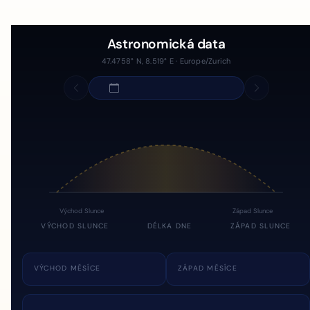
Astronomická data
47.4758° N, 8.519° E · Europe/Zurich
Východ Slunce
Západ Slunce
VÝCHOD SLUNCE
DÉLKA DNE
ZÁPAD SLUNCE
VÝCHOD MĚSÍCE
ZÁPAD MĚSÍCE