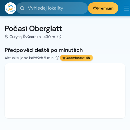
Vyhledej lokality
Premium
Počasí Oberglatt
Curych, Švýcarsko · 430 m
Předpověď deště po minutách
Aktualizuje se každých 5 min
Odemknout 4h