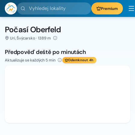
Vyhledej lokality
Premium
Počasí Oberfeld
Uri, Švýcarsko · 1389 m
Předpověď deště po minutách
Aktualizuje se každých 5 min
Odemknout 4h