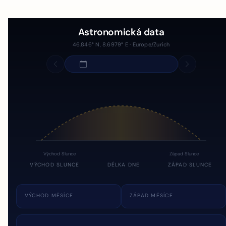
Astronomická data
46.846° N, 8.6979° E · Europe/Zurich
Východ Slunce
Západ Slunce
VÝCHOD SLUNCE
DÉLKA DNE
ZÁPAD SLUNCE
VÝCHOD MĚSÍCE
ZÁPAD MĚSÍCE