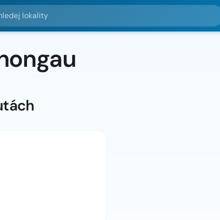
lokality
chongau
utách