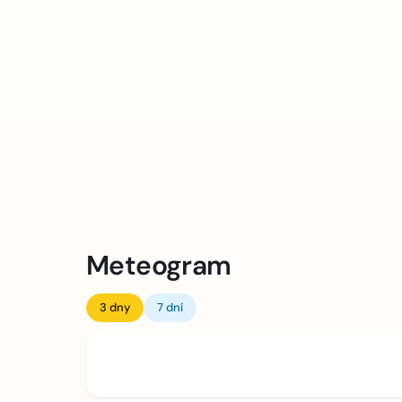
Meteogram
3 dny
7 dní