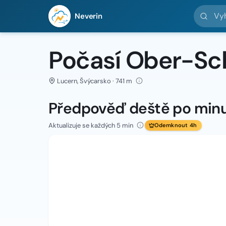
Vyhledej 
Neverin
Počasí Ober-S
Lucern, Švýcarsko · 741 m
Předpověď deště po min
Aktualizuje se každých 5 min
Odemknout 4h