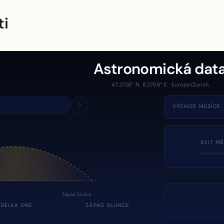
ti
Astronomická dat
47.2726° N, 8.2766° E · Europe/Zurich
VÝCHOD MĚSÍCE
SVIT MĚ
Západ Slunce
DÉLKA DNE
ZÁPAD SLUNCE