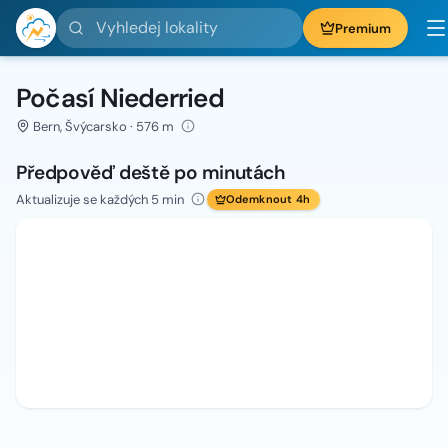
Vyhledej lokality
Premium
Počasí Niederried
Bern, Švýcarsko · 576 m
Předpověď deště po minutách
Aktualizuje se každých 5 min
Odemknout 4h