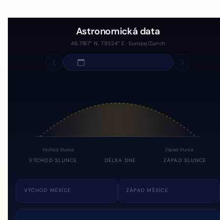
Astronomická data
46.7187° N, 7.9324° E · Europe/Zurich
Východ Slunce
Západ Slunce
VÝCHOD SLUNCE
DÉLKA DNE
ZÁPAD SLUNCE
VÝCHOD MĚSÍCE
ZÁPAD MĚSÍCE