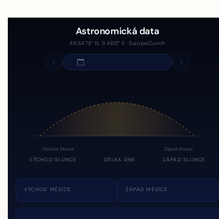
Astronomická data
46.8478° N, 9.4812° E · Europe/Zurich
Východ Slunce
Západ Slunce
VÝCHOD SLUNCE
DÉLKA DNE
ZÁPAD SLUNCE
VÝCHOD MĚSÍCE
ZÁPAD MĚSÍCE