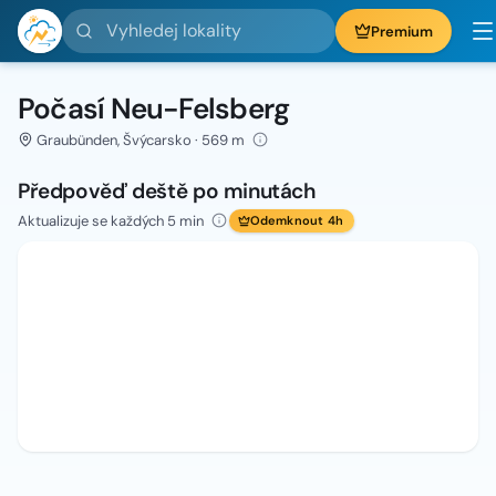
Vyhledej lokality
Premium
Počasí Neu-Felsberg
Graubünden, Švýcarsko · 569 m
Předpověď deště po minutách
Aktualizuje se každých 5 min
Odemknout 4h