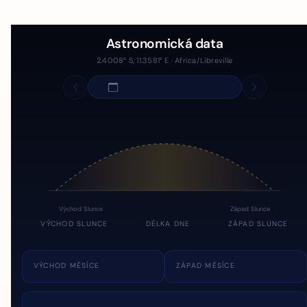
Astronomická data
2.4008° S, 11.3581° E · Africa/Libreville
Východ Slunce
Západ Slunce
VÝCHOD SLUNCE
DÉLKA DNE
ZÁPAD SLUNCE
VÝCHOD MĚSÍCE
ZÁPAD MĚSÍCE