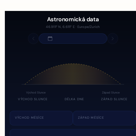
Astronomická data
46.9111° N, 6.6111° E · Europe/Zurich
Východ Slunce
Západ Slunce
VÝCHOD SLUNCE
DÉLKA DNE
ZÁPAD SLUNCE
VÝCHOD MĚSÍCE
ZÁPAD MĚSÍCE