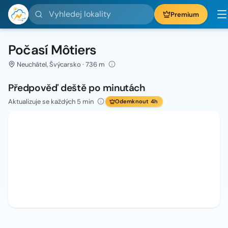
Vyhledej lokality
Premium
Počasí Môtiers
Neuchâtel, Švýcarsko · 736 m
Předpověď deště po minutách
Aktualizuje se každých 5 min
Odemknout 4h