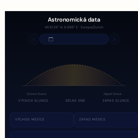
Astronomická data
46.1039° N, 8.866° E · Europe/Zurich
Východ Slunce
Západ Slunce
VÝCHOD SLUNCE
DÉLKA DNE
ZÁPAD SLUNCE
VÝCHOD MĚSÍCE
ZÁPAD MĚSÍCE