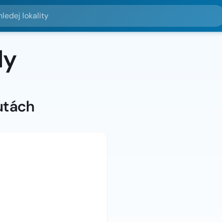
lokality
ly
utách