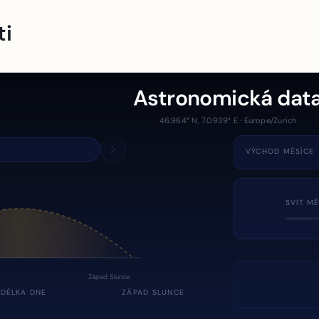
ti
Astronomická dat
46.964° N, 7.0939° E · Europe/Zurich
VÝCHOD MĚSÍCE
SVIT MĚ
Západ Slunce
DÉLKA DNE
ZÁPAD SLUNCE