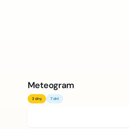
Meteogram
3 dny
7 dní