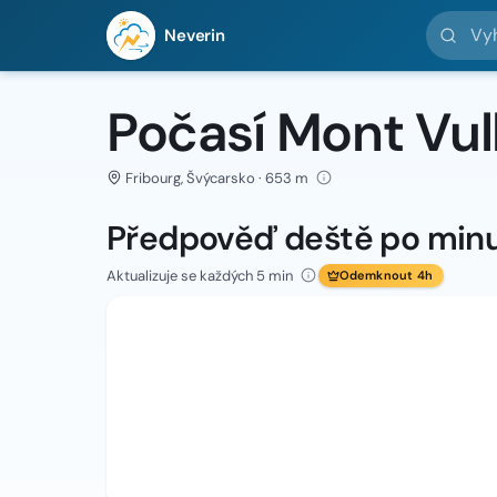
Vyhledej 
Neverin
Počasí Mont Vul
Fribourg, Švýcarsko · 653 m
Předpověď deště po min
Aktualizuje se každých 5 min
Odemknout 4h