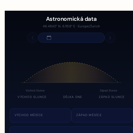
Astronomická data
46.4842° N, 6.1158° E · Europe/Zurich
Východ Slunce
Západ Slunce
VÝCHOD SLUNCE
DÉLKA DNE
ZÁPAD SLUNCE
VÝCHOD MĚSÍCE
ZÁPAD MĚSÍCE