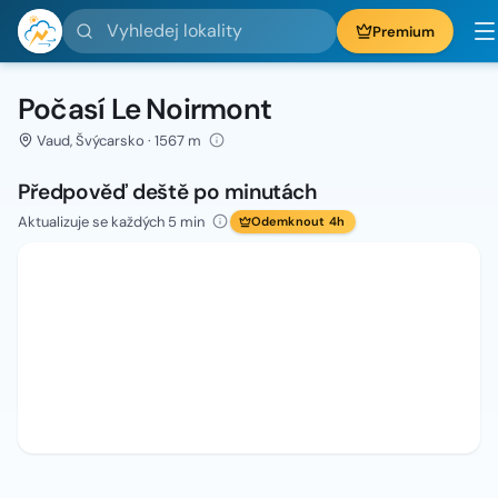
Vyhledej lokality
Premium
Počasí Le Noirmont
Vaud, Švýcarsko · 1567 m
Předpověď deště po minutách
Aktualizuje se každých 5 min
Odemknout 4h