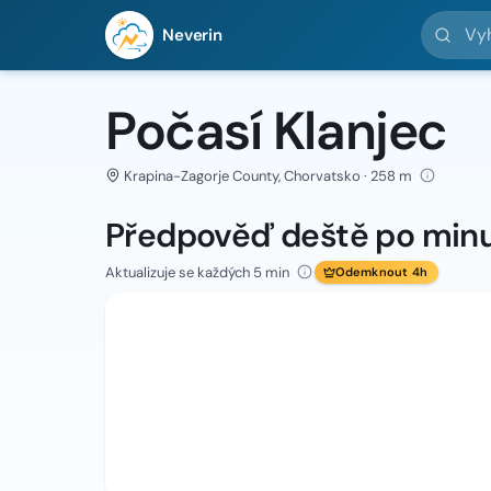
Vyhledej 
Neverin
Počasí Klanjec
Krapina-Zagorje County, Chorvatsko · 258 m
Předpověď deště po min
Aktualizuje se každých 5 min
Odemknout 4h