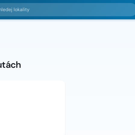
lokality
utách