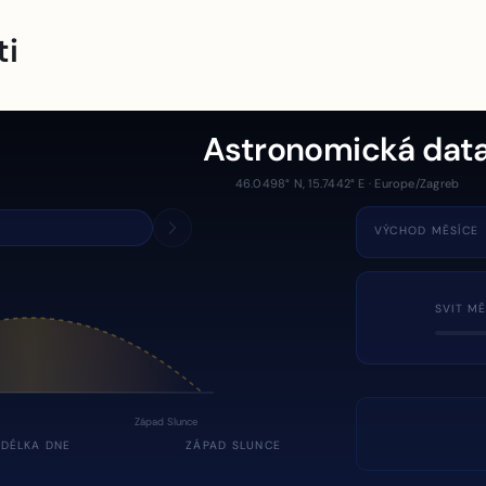
ti
Astronomická dat
46.0498° N, 15.7442° E · Europe/Zagreb
VÝCHOD MĚSÍCE
SVIT MĚ
Západ Slunce
DÉLKA DNE
ZÁPAD SLUNCE