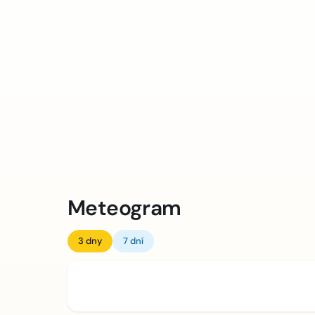
Meteogram
3 dny
7 dní