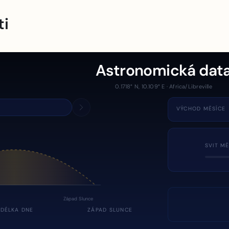
ti
Astronomická dat
0.1718° N, 10.109° E · Africa/Libreville
VÝCHOD MĚSÍCE
SVIT MĚ
Západ Slunce
DÉLKA DNE
ZÁPAD SLUNCE