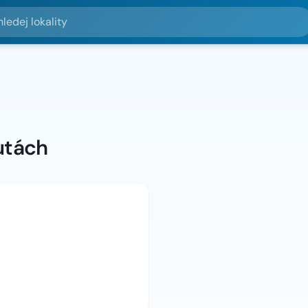
lokality
utách