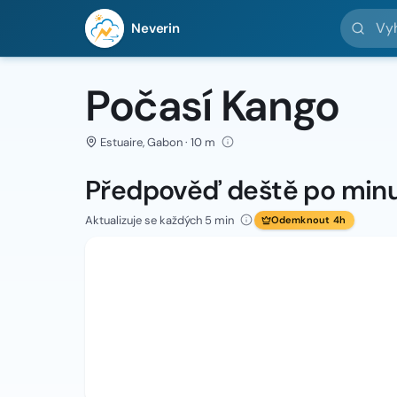
Vyhledej 
Neverin
Počasí Kango
Estuaire, Gabon · 10 m
Předpověď deště po min
Aktualizuje se každých 5 min
Odemknout 4h