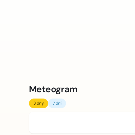
Meteogram
3 dny
7 dní