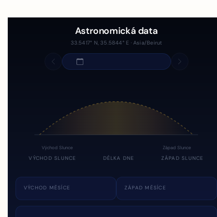
Astronomická data
33.5417° N, 35.5844° E · Asia/Beirut
Východ Slunce
Západ Slunce
VÝCHOD SLUNCE
DÉLKA DNE
ZÁPAD SLUNCE
VÝCHOD MĚSÍCE
ZÁPAD MĚSÍCE