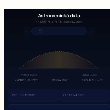
Astronomická data
47.3278° N, 8.1761° E · Europe/Zurich
Východ Slunce
Západ Slunce
VÝCHOD SLUNCE
DÉLKA DNE
ZÁPAD SLUNCE
VÝCHOD MĚSÍCE
ZÁPAD MĚSÍCE