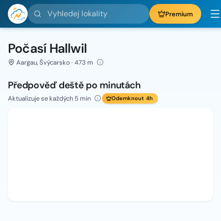
Vyhledej lokality
Premium
Počasí Hallwil
Aargau, Švýcarsko · 473 m
Předpověď deště po minutách
Aktualizuje se každých 5 min
Odemknout 4h