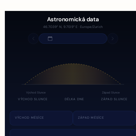
Astronomická data
46.7039° N, 9.7139° E · Europe/Zurich
Východ Slunce
Západ Slunce
VÝCHOD SLUNCE
DÉLKA DNE
ZÁPAD SLUNCE
VÝCHOD MĚSÍCE
ZÁPAD MĚSÍCE