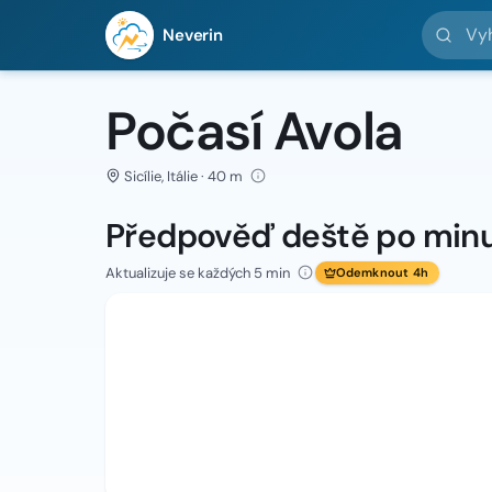
Vyhledej 
Neverin
Počasí Avola
Sicílie, Itálie · 40 m
Předpověď deště po min
Aktualizuje se každých 5 min
Odemknout 4h