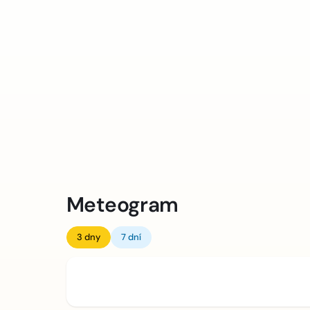
Meteogram
3 dny
7 dní