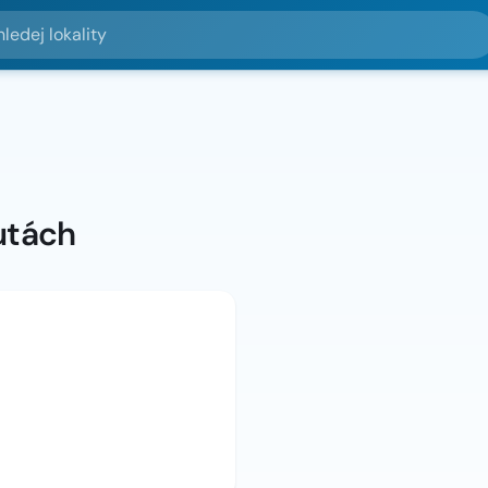
lokality
utách