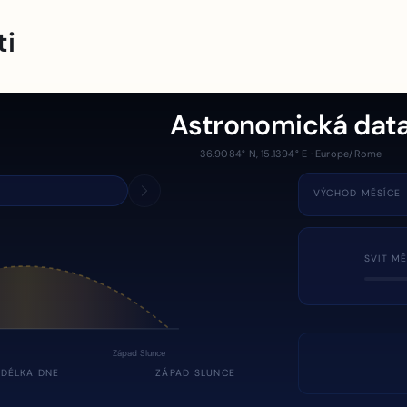
ti
Astronomická dat
36.9084° N, 15.1394° E · Europe/Rome
VÝCHOD MĚSÍCE
SVIT MĚ
Západ Slunce
DÉLKA DNE
ZÁPAD SLUNCE