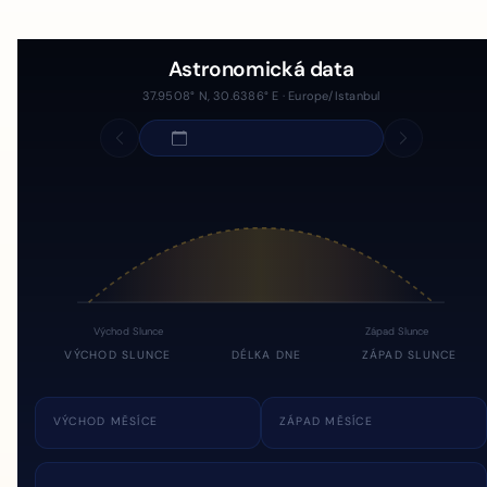
Astronomická data
37.9508° N, 30.6386° E · Europe/Istanbul
Východ Slunce
Západ Slunce
VÝCHOD SLUNCE
DÉLKA DNE
ZÁPAD SLUNCE
VÝCHOD MĚSÍCE
ZÁPAD MĚSÍCE