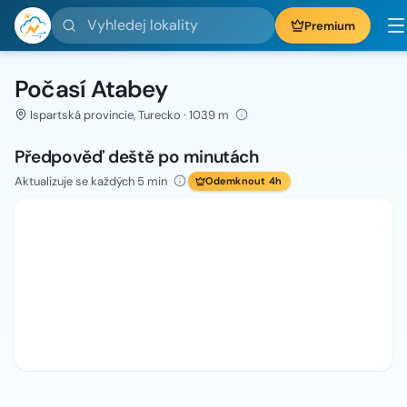
Vyhledej lokality
Premium
Počasí Atabey
Ispartská provincie, Turecko · 1039 m
Předpověď deště po minutách
Aktualizuje se každých 5 min
Odemknout 4h