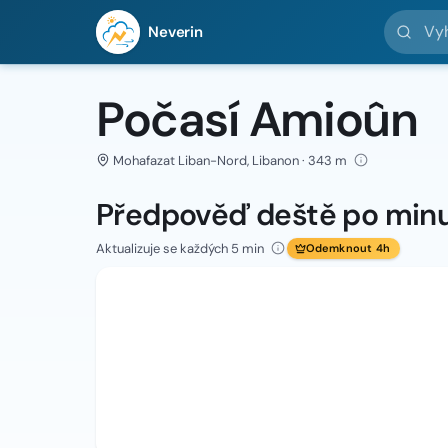
Vyhledej 
Neverin
Počasí Amioûn
Mohafazat Liban-Nord, Libanon · 343 m
Předpověď deště po min
Aktualizuje se každých 5 min
Odemknout 4h