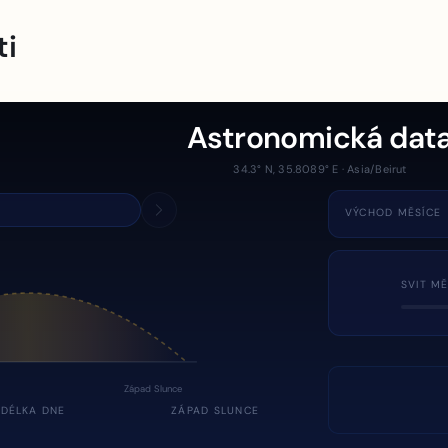
ti
Astronomická dat
34.3° N, 35.8089° E · Asia/Beirut
VÝCHOD MĚSÍCE
SVIT MĚ
Západ Slunce
DÉLKA DNE
ZÁPAD SLUNCE