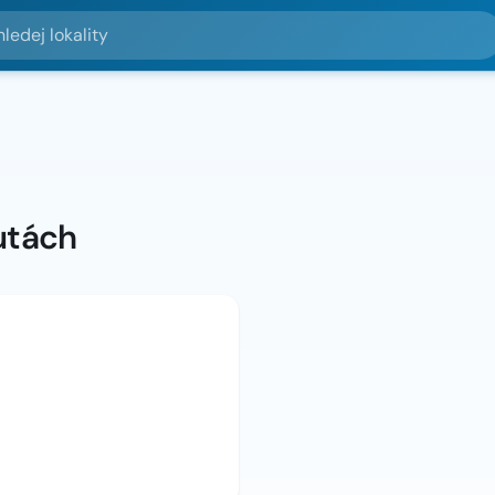
lokality
utách