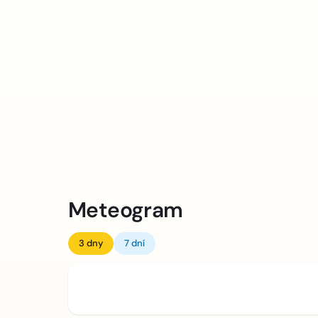
Meteogram
3 dny
7 dní