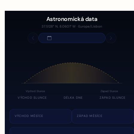
Astronomická data
37.5128° N, 8.0601° W · Europe/Lisbon
Východ Slunce
Západ Slunce
VÝCHOD SLUNCE
DÉLKA DNE
ZÁPAD SLUNCE
VÝCHOD MĚSÍCE
ZÁPAD MĚSÍCE