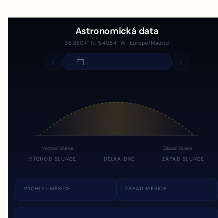
Astronomická data
36.8804° N, 5.4054° W · Europe/Madrid
Východ Slunce
Západ Slunce
VÝCHOD SLUNCE
DÉLKA DNE
ZÁPAD SLUNCE
VÝCHOD MĚSÍCE
ZÁPAD MĚSÍCE