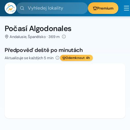
Vyhledej lokality
Premium
Počasí Algodonales
Andalusie, Španělsko · 369 m
Předpověď deště po minutách
Aktualizuje se každých 5 min
Odemknout 4h