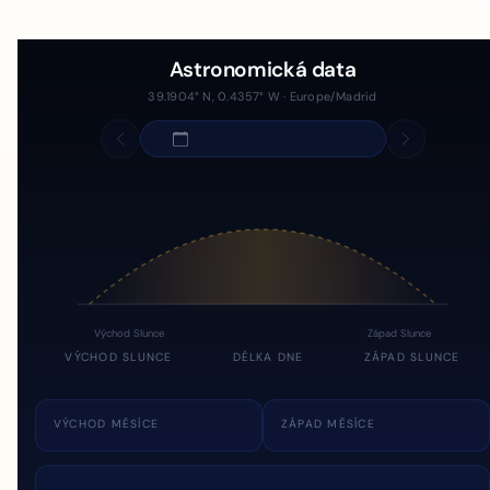
Astronomická data
39.1904° N, 0.4357° W · Europe/Madrid
Východ Slunce
Západ Slunce
VÝCHOD SLUNCE
DÉLKA DNE
ZÁPAD SLUNCE
VÝCHOD MĚSÍCE
ZÁPAD MĚSÍCE