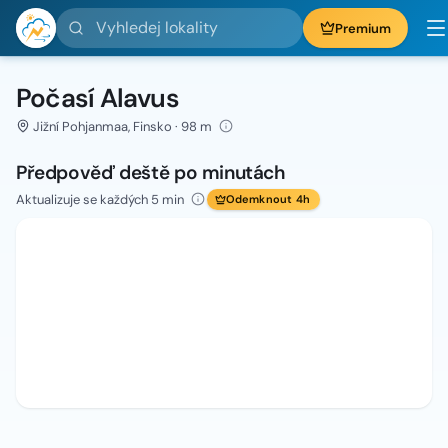
Vyhledej lokality
Premium
Počasí Alavus
Jižní Pohjanmaa, Finsko · 98 m
Předpověď deště po minutách
Aktualizuje se každých 5 min
Odemknout 4h