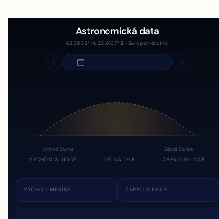
Astronomická data
62.5833° N, 23.6167° E · Europe/Helsinki
Východ Slunce
Západ Slunce
VÝCHOD SLUNCE
DÉLKA DNE
ZÁPAD SLUNCE
VÝCHOD MĚSÍCE
ZÁPAD MĚSÍCE