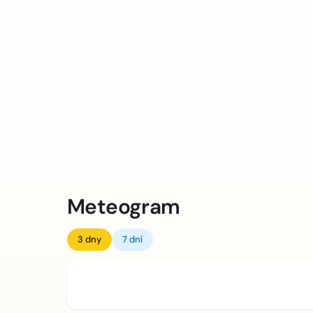
Meteogram
3 dny
7 dní