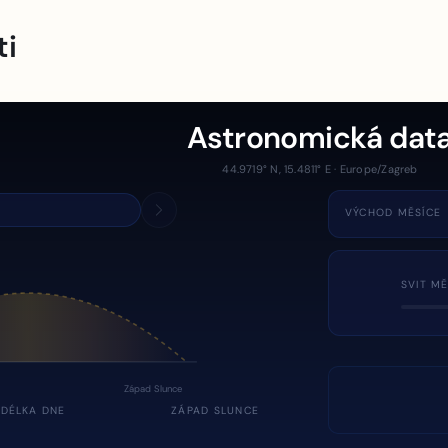
ti
Astronomická dat
44.9719° N, 15.4811° E · Europe/Zagreb
VÝCHOD MĚSÍCE
SVIT MĚ
Západ Slunce
DÉLKA DNE
ZÁPAD SLUNCE