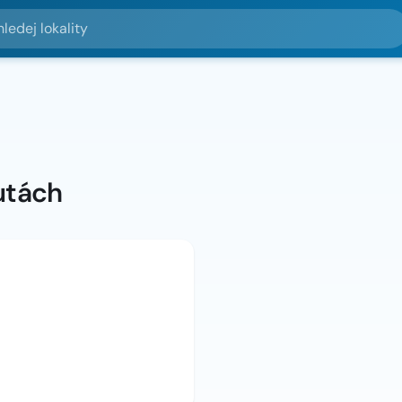
lokality
utách