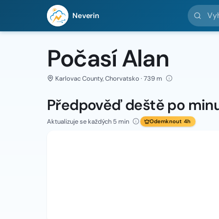
Vyhledej 
Neverin
Počasí Alan
Karlovac County, Chorvatsko · 739 m
Předpověď deště po min
Aktualizuje se každých 5 min
Odemknout 4h