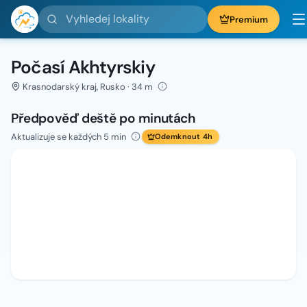
Vyhledej lokality
Premium
Počasí Akhtyrskiy
Krasnodarský kraj, Rusko · 34 m
Předpověď deště po minutách
Aktualizuje se každých 5 min
Odemknout 4h