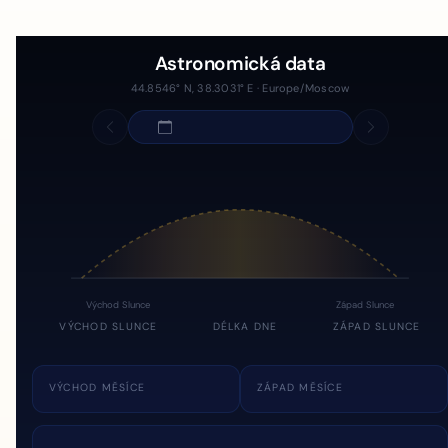
Astronomická data
44.8546° N, 38.3031° E · Europe/Moscow
Východ Slunce
Západ Slunce
VÝCHOD SLUNCE
DÉLKA DNE
ZÁPAD SLUNCE
VÝCHOD MĚSÍCE
ZÁPAD MĚSÍCE