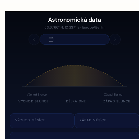
Astronomická data
53.6766° N, 10.237° E · Europe/Berlin
Východ Slunce
Západ Slunce
VÝCHOD SLUNCE
DÉLKA DNE
ZÁPAD SLUNCE
VÝCHOD MĚSÍCE
ZÁPAD MĚSÍCE