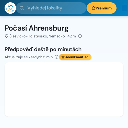
Vyhledej lokality
Premium
Počasí Ahrensburg
Šlesvicko-Holštýnsko, Německo · 42 m
Předpověď deště po minutách
Aktualizuje se každých 5 min
Odemknout 4h