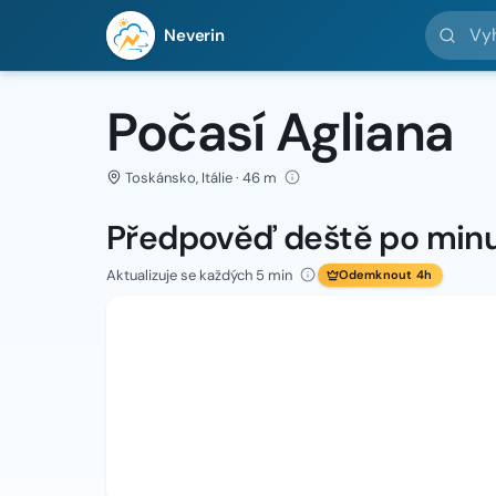
Vyhledej 
Neverin
Počasí Agliana
Toskánsko, Itálie · 46 m
Předpověď deště po min
Aktualizuje se každých 5 min
Odemknout 4h