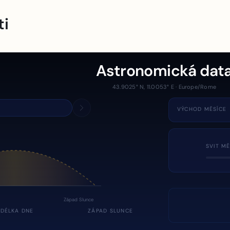
ti
Astronomická dat
43.9025° N, 11.0053° E · Europe/Rome
VÝCHOD MĚSÍCE
SVIT MĚ
Západ Slunce
DÉLKA DNE
ZÁPAD SLUNCE